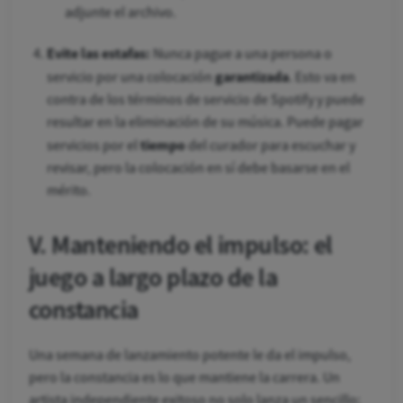
adjunte el archivo.
Evite las estafas:
Nunca pague a una persona o
garantizada
servicio por una colocación
. Esto va en
contra de los términos de servicio de Spotify y puede
resultar en la eliminación de su música. Puede pagar
tiempo
servicios por el
del curador para escuchar y
revisar, pero la colocación en sí debe basarse en el
mérito.
V. Manteniendo el impulso: el
juego a largo plazo de la
constancia
Una semana de lanzamiento potente le da el impulso,
pero la constancia es lo que mantiene la carrera. Un
artista independiente exitoso no solo lanza un sencillo;