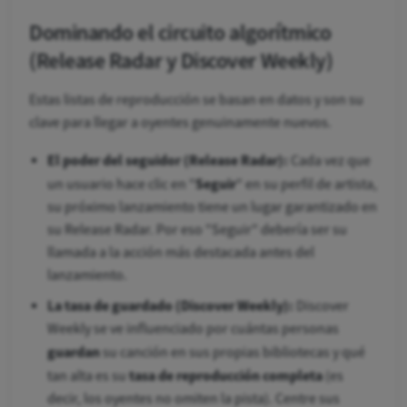
Dominando el circuito algorítmico
(Release Radar y Discover Weekly)
Estas listas de reproducción se basan en datos y son su
clave para llegar a oyentes genuinamente nuevos.
El poder del seguidor (Release Radar):
Cada vez que
Seguir
un usuario hace clic en "
" en su perfil de artista,
su próximo lanzamiento tiene un lugar garantizado en
su Release Radar. Por eso "Seguir" debería ser su
llamada a la acción más destacada antes del
lanzamiento.
La tasa de guardado (Discover Weekly):
Discover
Weekly se ve influenciado por cuántas personas
guardan
su canción en sus propias bibliotecas y qué
tasa de reproducción completa
tan alta es su
(es
decir, los oyentes no omiten la pista). Centre sus