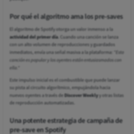
Por qué el algoritmo ama los pre-saves
El algoritmo de Spotify otorga un valor inmenso a la
actividad del primer día
. Cuando una canción se lanza
con un alto volumen de reproducciones y guardados
"Esta
inmediatos, envía una señal masiva a la plataforma:
canción es popular y los oyentes están entusiasmados con
ella."
Este impulso inicial es el combustible que puede lanzar
su pista al circuito algorítmico, empujándola hacia
Discover Weekly
nuevos oyentes a través de
y otras listas
de reproducción automatizadas.
Una potente estrategia de campaña de
pre-save en Spotify