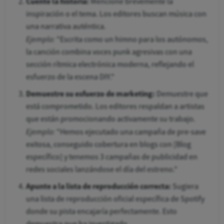
Cuente la historia:
Mencione brevemente la
inspiración o el tema. Los editores buscan música con
una narrativa auténtica.
Ejemplo:
"Escrita como un himno para los autónomos,
la canción combina voces punk agresivas con una
sección rítmica electrónica moderna, reflejando el
esfuerzo de la escena DIY."
Demuestre su esfuerzo de marketing:
Demuestre que
está comprometido. Los editores respaldan a artistas
que están promocionando activamente su trabajo.
Ejemplo:
"Hemos ejecutado una campaña de pre-save
exitosa, conseguido cobertura en blogs con [Blog
específico] y tenemos 3 campañas de publicidad en
redes sociales lanzándose el día del estreno."
Apunte a la lista de reproducción correcta:
Sugiera
una lista de reproducción oficial específica de Spotify
donde su pista encajaría perfectamente. Esto