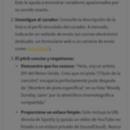
Esto le ayuda a encontrar curadores apasionados por
su sonido exacto.
Investigue al curador:
Consulte la descripción de la
lista o el perfil vinculado del curador. A menudo,
indicarán un método de envío (un correo electrónico
dedicado, un formulario web o un servicio de envío
como
SubmitHub
).
El pitch conciso y respetuoso:
Demuestre que los conoce:
"Hola, soy un artista
DIY del Reino Unido. Creo que mi pista '[Título de la
canción]' encajaría perfectamente justo después
de '[Nombre de pista específica]' en su lista 'Moody
Sunday Jams' por la atmósfera cinematográfica
compartida."
Proporcione un enlace limpio:
Solo incluya la URL
directa de Spotify (y quizás un vídeo de YouTube no
listado o un enlace privado de SoundCloud). Nunca