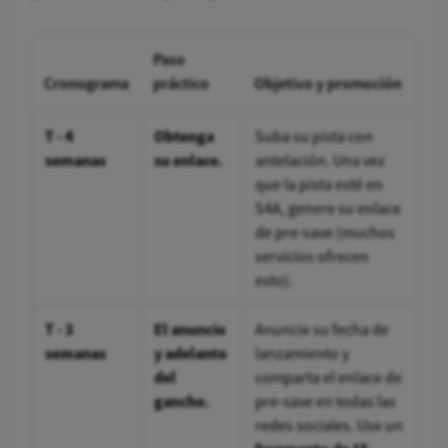
Paso
Cronograma
práctico
Objetivo y promoción
T - 4
Obtenga
Suba su pista con
semanas
su enlace.
antelación. Una vez
que la pista esté en
S4A, genere su enlace
de pre-save (muchos
servicios ofrecen
esto).
T - 3
El anuncio
Anuncie su fecha de
semanas
y adelanto
lanzamiento y
del
comparta el enlace de
gancho.
pre-save en todas las
redes sociales. Use un