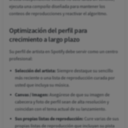
campaña
ejecuta una
diseñada para mantener los
conteos de reproducciones y reactivar el algoritmo.
Optimización del perfil para
crecimiento a largo plazo
Su perfil de artista en Spotify debe servir como un centro
profesional:
Selección del artista:
Siempre destaque su sencillo
más reciente o una lista de reproducción curada por
usted que incluya su música.
Canvas / Imagen:
Asegúrese de que su imagen de
cabecera y foto de perfil sean de alta resolución y
coincidan con el tema actual de su lanzamiento.
Sus propias listas de reproducción:
Cure varias de sus
propias listas de reproducción que incluyan su pista