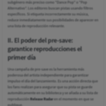
subgénero más preciso como "Dance Pop" o "Pop
Alternativo". Los editores buscan pistas usando filtros
específicos. Si etiqueta incorrectamente su música,
reduce inmediatamente sus posibilidades de aparecer en
una lista de reproducción relevante.
II. El poder del pre-save:
garantice reproducciones el
primer día
Una campaña de pre-save es la herramienta más
poderosa del artista independiente para garantizar
impulso el día del lanzamiento. Es una acción directa que
los fans realizan para asegurar que su pista se guarde
automáticamente en su biblioteca y se añada a su lista de
Release Radar
reproducción
en el momento en que se
publique.