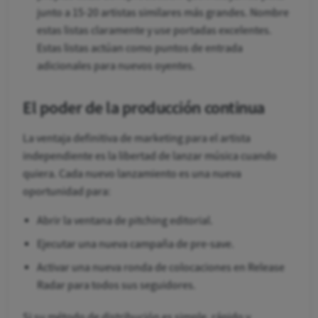
junto a 15-20 artistas similares más grandes. Nombre
estas listas claramente y use portadas excelentes.
Estas listas actúan como puntos de entrada
adicionales para nuevos oyentes.
El poder de la producción continua
La ventaja definitiva de marketing para el artista
independiente es la libertad de lanzar música cuando
quiera. Cada nuevo lanzamiento es una nueva
oportunidad para:
Abrir la ventana de pitching editorial.
Ejecutar una nueva campaña de pre-save.
Activar una nueva ronda de colocaciones en Release
Radar para todos sus seguidores.
Si su método de distribución es simple, rápido y