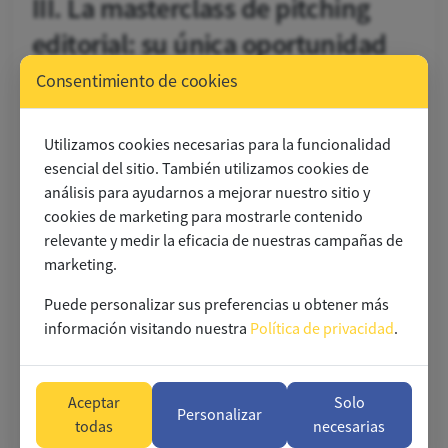
III. La masterclass de pitching
editorial: su única oportunidad
con las listas oficiales
Consentimiento de cookies
Esto es la liga mayor. Aparecer en una lista de
Utilizamos cookies necesarias para la funcionalidad
reproducción editorial oficial importante de Spotify
esencial del sitio. También utilizamos cookies de
New Music Friday
The Locker
Fresh Finds
como
,
o
cambia
análisis para ayudarnos a mejorar nuestro sitio y
las reglas del juego. La única forma de poner su pista
cookies de marketing para mostrarle contenido
frente a los editores humanos que curan estas listas es a
relevante y medir la eficacia de nuestras campañas de
Spotify for
través de la herramienta de envío dentro de
marketing.
Artists.
Puede personalizar sus preferencias u obtener más
información visitando nuestra
Política de privacidad
.
Respetar el plazo de 7 días
7 días
Una vez que su pista sea visible en S4A, tiene hasta
Aceptar
Solo
antes de la fecha de lanzamiento para enviar su pitch. Si
Personalizar
todas
necesarias
No hay
pierde esta ventana, pierde su oportunidad.