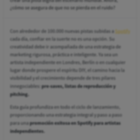
crear una pista digna del escenario mundial. Ahora,
¿cómo se asegura de que no se pierda en el ruido?
Con alrededor de 100.000 nuevas pistas subidas a
Spotify
cada día, confiar en la suerte no es una opción. Su
creatividad debe ir acompañada de una estrategia de
marketing rigurosa, práctica e inteligente. Ya sea un
artista independiente en Londres, Berlín o en cualquier
lugar donde prospere el espíritu DIY, el camino hacia la
visibilidad y el crecimiento depende de tres pilares
pre-saves, listas de reproducción y
innegociables:
pitching.
Esta guía profundiza en todo el ciclo de lanzamiento,
proporcionando una estrategia integral y paso a paso
promoción exitosa en Spotify para artistas
para una
independientes.