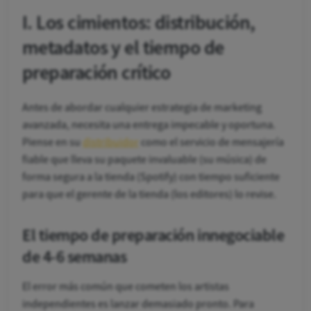
I. Los cimientos: distribución,
metadatos y el tiempo de
preparación crítico
Antes de abordar cualquier estrategia de marketing
avanzada, necesita una entrega impecable y oportuna.
Piense en su
distribuidor
como el servicio de mensajería
fiable que lleva su paquete invaluable (su música) de
forma segura a la tienda (Spotify) con tiempo suficiente
para que el gerente de la tienda (los editores) lo revise.
El tiempo de preparación innegociable
de 4-6 semanas
El error más común que cometen los artistas
independientes es lanzar demasiado pronto. Para