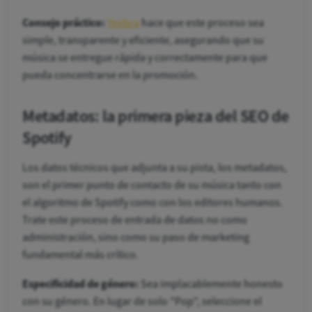
Consejo práctico:
Yeebra
hace que este proceso sea
simple, transparente y eficiente, asegurando que su
música se entregue rápida y correctamente para que
pueda concentrarse en la promoción.
Metadatos: la primera pieza del SEO de
Spotify
Los datos técnicos que adjunta a su pista, los metadatos,
son el primer punto de contacto de su música tanto con
el algoritmo de Spotify como con los editores humanos.
Trate este proceso de entrada de datos no como
administración, sino como su paso de marketing
fundamental más crítico.
Especificidad de género:
Sea implacablemente honesto
con su género. En lugar de solo "Pop", seleccione el