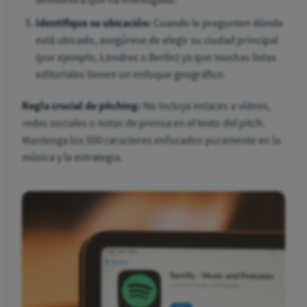
demuestra que ha investigado.
Identifique su ubicación:
Cuando le pregunten dónde
está ubicado, asegúrese de elegir su ciudad principal
(por ejemplo, Londres o Berlín) ya que muchas listas
editoriales tienen un enfoque geográfico.
Regla crucial de pitching:
No incluya enlaces a vídeos,
redes sociales o notas de prensa en el texto del pitch.
Mantenga los 500 caracteres enfocados puramente en la
música y la estrategia.