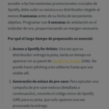
acceder a las herramientas promocionales cruciales de
Spotify, debe subir su música a su distribuidor elegido al
4 semanas
menos
antes de su fecha de lanzamiento
6 semanas
objetivo. Programar con
de antelación es el
estándar de oro, proporcionando un margen necesario.
Por qué el largo tiempo de preparación es esencial:
Acceso a Spotify for Artists:
Una vez que su
distribuidor entrega la pista, tarda un tiempo en
aparecer en su panel de
Spotify for Artists
(S4A). No
puede hacer pitching a los editores hasta que sea
visible allí.
Generación de enlace de pre-save:
Para ejecutar una
campaña de pre-save exitosa (detallada a
continuación), necesita el código único de Spotify
(URI) para su pista, que solo aparece una vez
procesada la entrega.