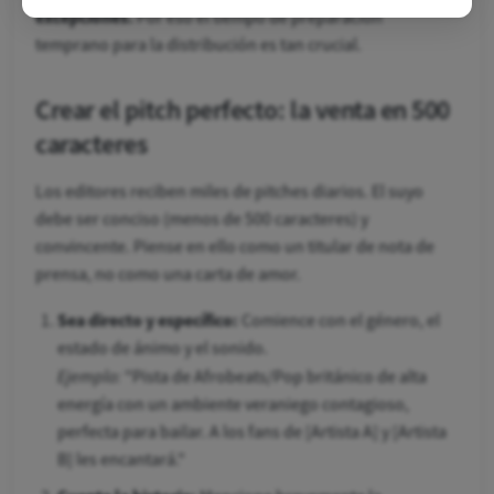
excepciones.
Por eso el tiempo de preparación
temprano para la distribución es tan crucial.
Crear el pitch perfecto: la venta en 500
caracteres
Los editores reciben miles de pitches diarios. El suyo
debe ser conciso (menos de 500 caracteres) y
convincente. Piense en ello como un titular de nota de
prensa, no como una carta de amor.
Sea directo y específico:
Comience con el género, el
estado de ánimo y el sonido.
Ejemplo:
"Pista de Afrobeats/Pop británico de alta
energía con un ambiente veraniego contagioso,
perfecta para bailar. A los fans de [Artista A] y [Artista
B] les encantará."