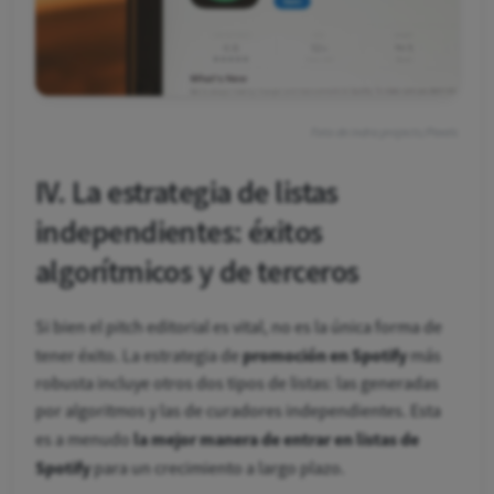
Foto de indra projects/Pexels
IV. La estrategia de listas
independientes: éxitos
algorítmicos y de terceros
Si bien el pitch editorial es vital, no es la única forma de
promoción en Spotify
tener éxito. La estrategia de
más
robusta incluye otros dos tipos de listas: las generadas
por algoritmos y las de curadores independientes. Esta
la mejor manera de entrar en listas de
es a menudo
Spotify
para un crecimiento a largo plazo.