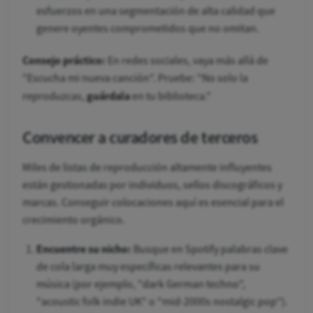
esfuerzos en una segmentación de alta calidad que
genere oyentes comprometidos que no omitan.
Consejo práctico:
En redes sociales, vaya más allá de
"Escucha mi nueva canción". Pruebe: "No solo la
guárdala
reproduzcas,
en tu biblioteca."
Convencer a curadores de terceros
Miles de listas de reproducción altamente influyentes
están gestionadas por individuos, sellos discográficos y
marcas. Conseguir colocaciones aquí es esencial para el
crecimiento orgánico.
Encuentre su nicho:
Busque en Spotify palabras clave
de cola larga muy específicas relevantes para su
música (por ejemplo, "dark German techno",
"acoustic folk indie UK" o "mid-2000s nostalgic pop").