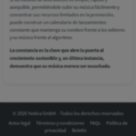
asequible, permitiéndole subir su música fácilmente y
concentrar sus recursos limitados en la promoción,
puede construir un calendario de lanzamientos
constante que mantenga su nombre frente a los editores
y su música frente al algoritmo.
La constancia es la clave que abre la puerta al
crecimiento sostenible y, en última instancia,
demuestra que su música merece ser escuchada.
© 2026 Yeebra GmbH. - Todos los derechos reservados
Aviso legal
Términos y condiciones
FAQs
Política de
privacidad
Boletín